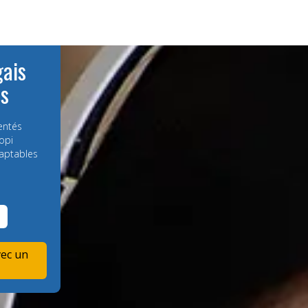
gais
es
entés
opi
aptables
vec un